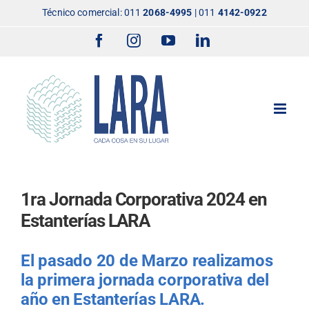
Saltar
Técnico comercial:
011
2068-4995
|
011
4142-0922
al
Facebook
Instagram
YouTube
LinkedIn
contenido
1ra Jornada Corporativa 2024 en
Estanterías LARA
El pasado 20 de Marzo realizamos
la primera jornada corporativa del
año en Estanterías LARA.